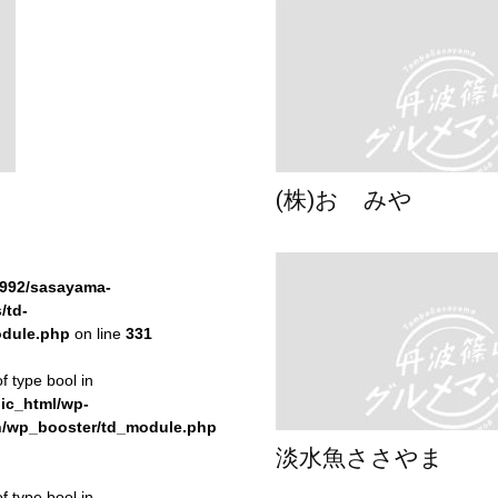
(株)おゝみや
992/sasayama-
/td-
dule.php
on line
331
f type bool in
ic_html/wp-
n/wp_booster/td_module.php
淡水魚ささやま
f type bool in