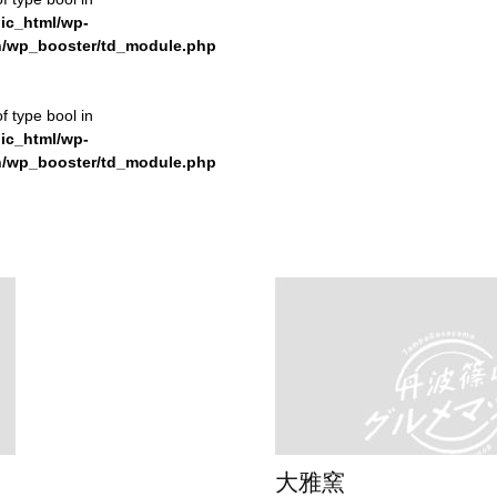
ic_html/wp-
n/wp_booster/td_module.php
f type bool in
ic_html/wp-
n/wp_booster/td_module.php
大雅窯