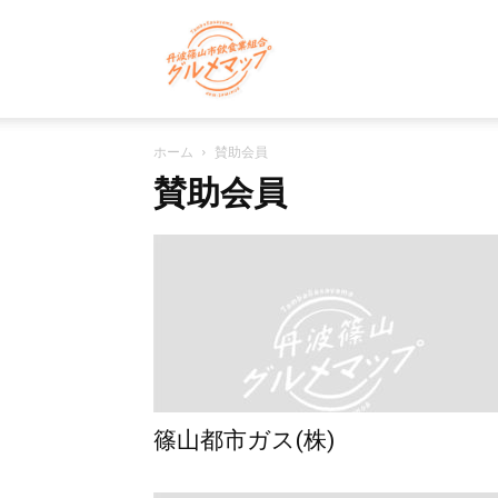
丹
ホーム
賛助会員
波
賛助会員
篠
山
篠山都市ガス(株)