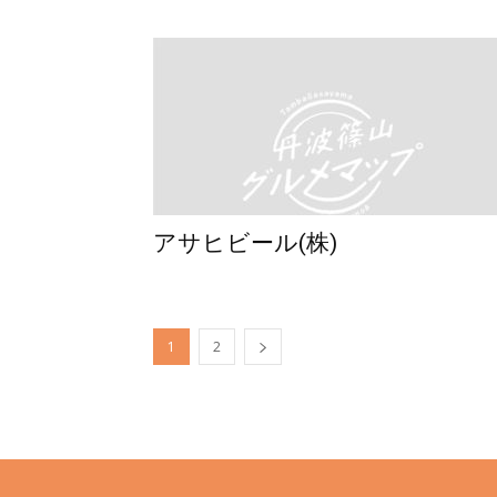
篠
山
アサヒビール(株)
市
1
2
飲