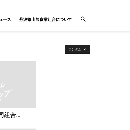
ュース
丹波篠山飲食業組合について
ランダム
合...