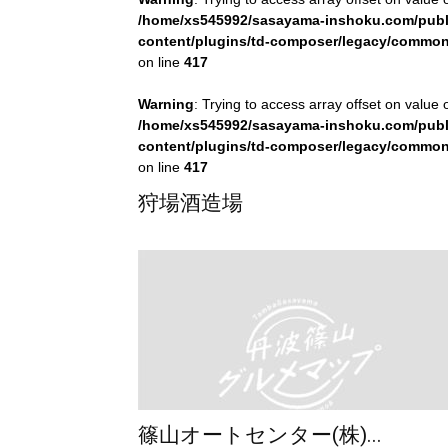
ッ
/home/xs545992/sasayama-inshoku.com/publ
content/plugins/td-composer/legacy/commo
on line
417
Warning
: Trying to access array offset on value o
プ
/home/xs545992/sasayama-inshoku.com/publ
content/plugins/td-composer/legacy/commo
on line
417
狩場酒造場
│
丹
波
篠山オートセンター(株)...