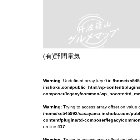
グ
ル
(有)野間電気
メ
Warning
: Undefined array key 0 in
/home/xs545
inshoku.com/public_html/wp-content/plugins
composer/legacy/common/wp_booster/td_mo
Warning
: Trying to access array offset on value o
マ
/home/xs545992/sasayama-inshoku.com/publ
content/plugins/td-composer/legacy/commo
on line
417
Warning
: Trying to access array offset on value o