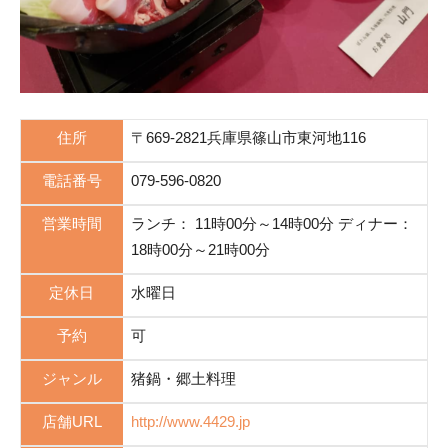
住所
〒669-2821兵庫県篠山市東河地116
電話番号
079-596-0820
営業時間
ランチ： 11時00分～14時00分 ディナー：
18時00分～21時00分
定休日
水曜日
予約
可
ジャンル
猪鍋・郷土料理
店舗URL
http://www.4429.jp