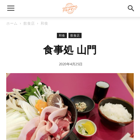
ホーム
飲食店
和食
和食
飲食店
食事処 山門
2020年4月25日