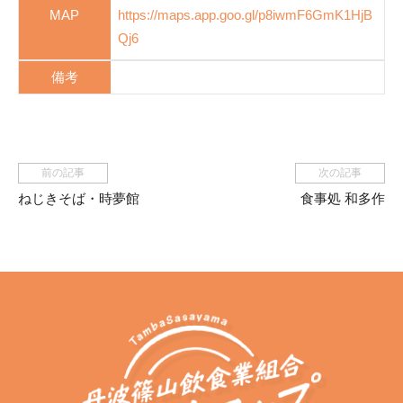
MAP
https://maps.app.goo.gl/p8iwmF6GmK1HjB
Qj6
備考
前の記事
次の記事
ねじきそば・時夢館
食事処 和多作