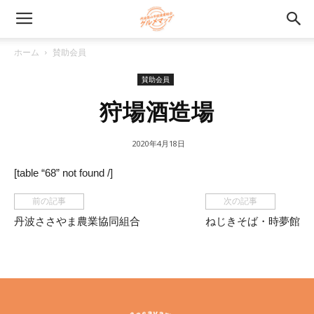
ホーム
賛助会員
賛助会員
狩場酒造場
2020年4月18日
[table “68” not found /]
前の記事
次の記事
丹波ささやま農業協同組合
ねじきそば・時夢館