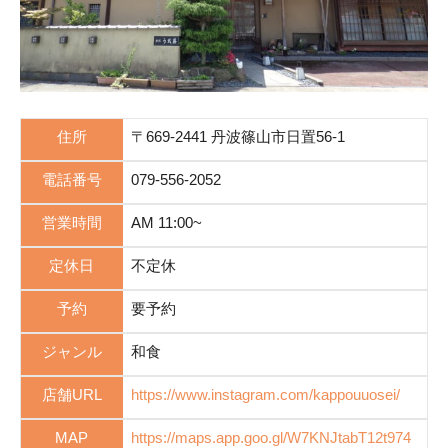
住所
〒669-2441 丹波篠山市日置56-1
電話番号
079-556-2052
営業時間
AM 11:00~
定休日
不定休
予約
要予約
ジャンル
和食
店舗URL
https://www.instagram.com/kappouuosei/
MAP
https://maps.app.goo.gl/W7KNJtabT12t974