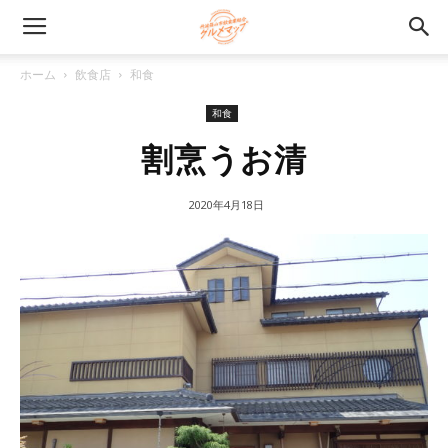
ホーム
飲食店
和食
和食
割烹うお清
2020年4月18日