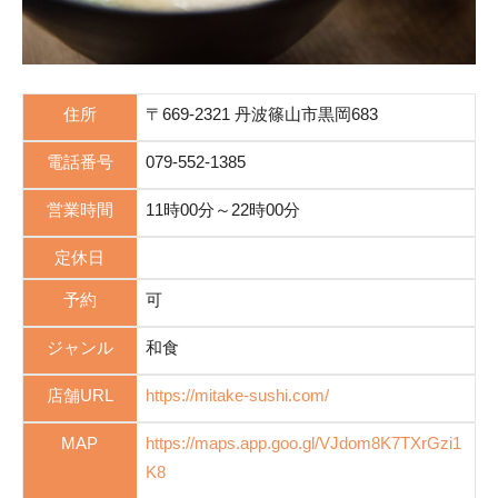
住所
〒669-2321 丹波篠山市黒岡683
電話番号
079-552-1385
営業時間
11時00分～22時00分
定休日
予約
可
ジャンル
和食
店舗URL
https://mitake-sushi.com/
MAP
https://maps.app.goo.gl/VJdom8K7TXrGzi1
K8