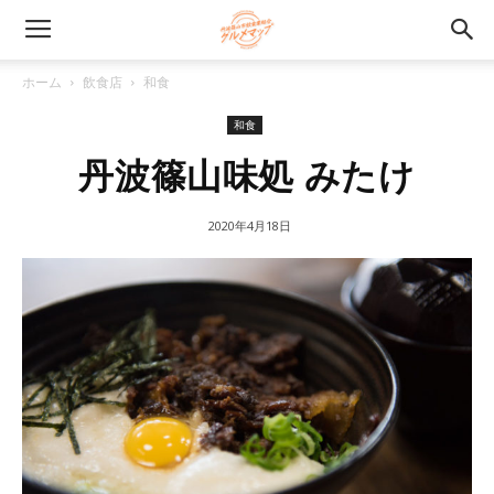
ホーム
飲食店
和食
和食
丹波篠山味処 みたけ
2020年4月18日