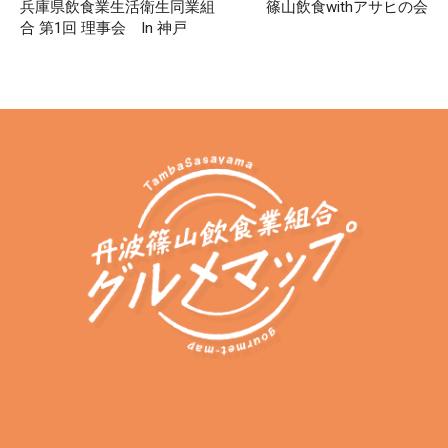
兵庫県飲食業生活衛生同業組
篠山飲食withアサヒの会
合 第1回 理事会 In 神戸